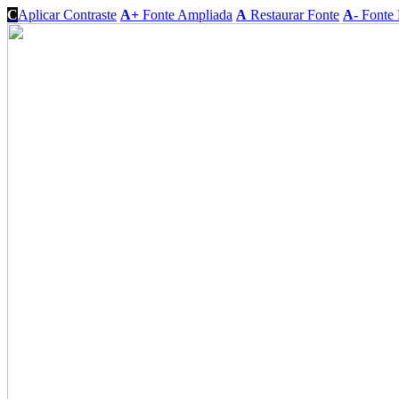
C
Aplicar Contraste
A+
Fonte Ampliada
A
Restaurar Fonte
A-
Fonte 