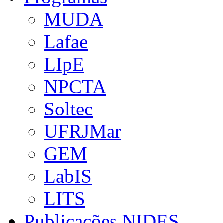
MUDA
Lafae
LIpE
NPCTA
Soltec
UFRJMar
GEM
LabIS
LITS
Publicações NIDES