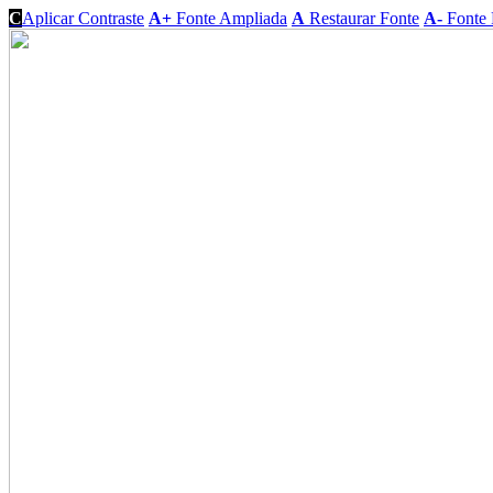
C
Aplicar Contraste
A+
Fonte Ampliada
A
Restaurar Fonte
A-
Fonte 