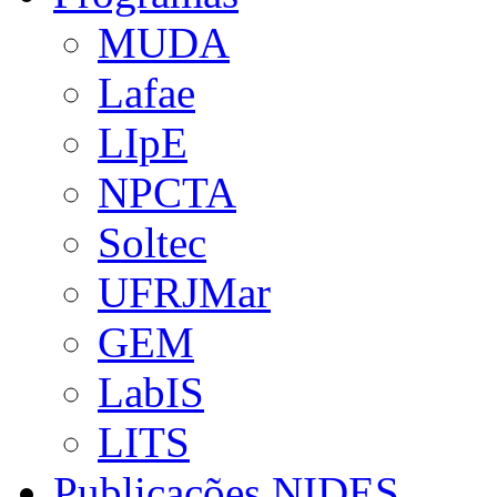
MUDA
Lafae
LIpE
NPCTA
Soltec
UFRJMar
GEM
LabIS
LITS
Publicações NIDES