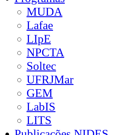
MUDA
Lafae
LIpE
NPCTA
Soltec
UFRJMar
GEM
LabIS
LITS
Publicações NIDES