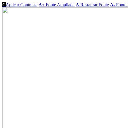
C
Aplicar Contraste
A+
Fonte Ampliada
A
Restaurar Fonte
A-
Fonte 