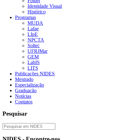
Folder
Identidade Visual
Histórico
Programas
MUDA
Lafae
LIpE
NPCTA
Soltec
UFRJMar
GEM
LabIS
LITS
Publicações NIDES
Mestrado
Especialização
Graduação
Notícias
Contatos
Pesquisar
NIDES - Encontre-nos