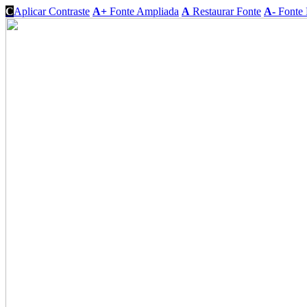
C
Aplicar Contraste
A+
Fonte Ampliada
A
Restaurar Fonte
A-
Fonte 