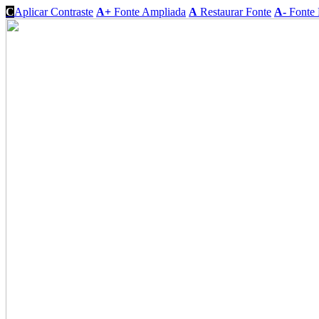
C
Aplicar Contraste
A+
Fonte Ampliada
A
Restaurar Fonte
A-
Fonte 