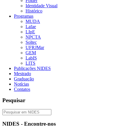
Folder
Identidade Visual
Histórico
Programas
MUDA
Lafae
LIpE
NPCTA
Soltec
UFRJMar
GEM
LabIS
LITS
Publicações NIDES
Mestrado
Graduação
Notícias
Contatos
Pesquisar
NIDES - Encontre-nos