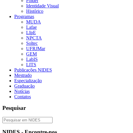
Folder
Identidade Visual
Histórico
Programas
MUDA
Lafae
LIpE
NPCTA
Soltec
UFRJMar
GEM
LabIS
LITS
Publicações NIDES
Mestrado
Especialização
Graduação
Notícias
Contatos
Pesquisar
NIDES - Encontre-nos