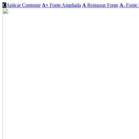
C
Aplicar Contraste
A+
Fonte Ampliada
A
Restaurar Fonte
A-
Fonte 