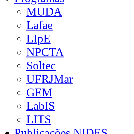
MUDA
Lafae
LIpE
NPCTA
Soltec
UFRJMar
GEM
LabIS
LITS
Publicações NIDES