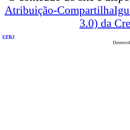
Atribuição-CompartilhaIg
3.0) da C
UFRJ
Desenvol