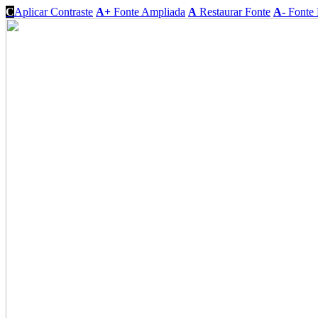
C
Aplicar Contraste
A+
Fonte Ampliada
A
Restaurar Fonte
A-
Fonte 